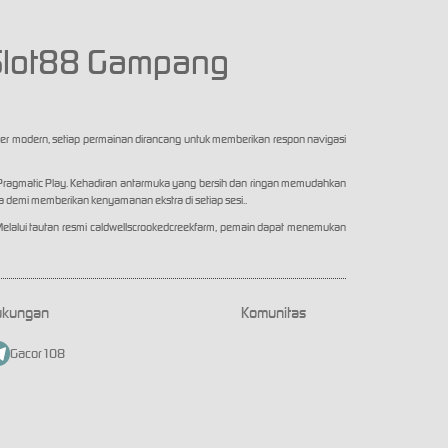
k Slot88 Gampang
erver modern, setiap permainan dirancang untuk memberikan respon navigasi
a Pragmatic Play. Kehadiran antarmuka yang bersih dan ringan memudahkan
a demi memberikan kenyamanan ekstra di setiap sesi..
Melalui tautan resmi caldwellscrookedcreekfarm, pemain dapat menemukan
ukungan
Komunitas
Gacor108