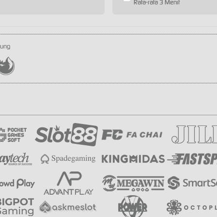
Rata-rata 3 Menit
kung