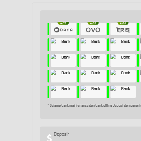
* Selama bank maintenance dan bank offline deposit dan penarik
Deposit