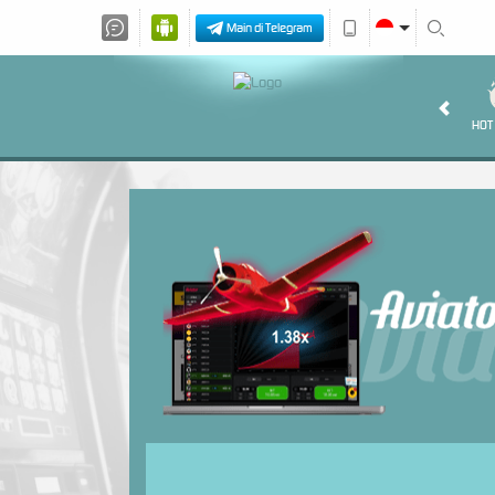
Main di Telegram
HOT