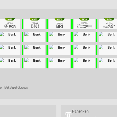
an tidak dapat diproses
Penarikan