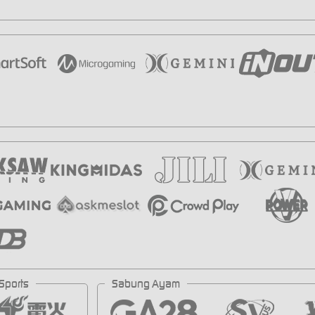
Sports
Sabung Ayam