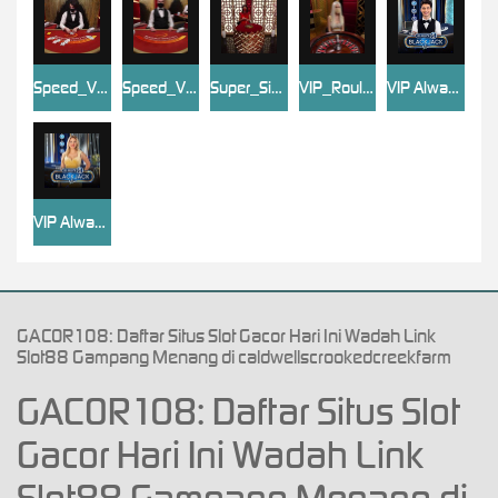
Speed_VIP_Blackjack_C
Speed_VIP_Blackjack_D
Super_Sic_Bo
VIP_Roulette
VIP Always 6 Blackjack 2
VIP Always 6 Blackjack 3
GACOR108: Daftar Situs Slot Gacor Hari Ini Wadah Link
Slot88 Gampang Menang di caldwellscrookedcreekfarm
GACOR108: Daftar Situs Slot
Gacor Hari Ini Wadah Link