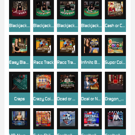
Blackjack_VIP_Z
Blackjack_White_A
Blackjack_White_B
Blackjack_White_C
Cash or Crash
Easy Blackjack
Race Track
Race Track First Person
Infinite Bet Stacker Blackjack
Super Color Game
Craps
Crazy Coin Flip
Dead or Alive: Saloon
Deal or No Deal
Dragon_Tiger