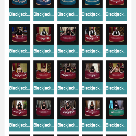
Blackjack_Silver_4
Blackjack_Silver_5
Blackjack_Silver_6
Blackjack_Silver_7
Blackjack_VIP_A
Blackjack_VIP_Alpha
Blackjack_VIP_B
Blackjack_VIP_Beta
Blackjack_VIP_C
Blackjack_VIP_D
Blackjack_VIP_E
Blackjack_VIP_G
Blackjack_VIP_Gamma
Blackjack_VIP_H
Blackjack_VIP_I
Blackjack_VIP_L
Blackjack_VIP_M
Blackjack_VIP_N
Blackjack_VIP_Q
Blackjack_VIP_x