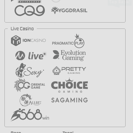
Tap Saya!
Live Casino