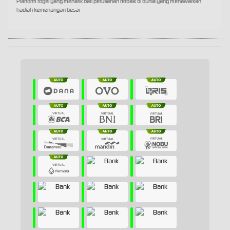
Platform togel yang menarik dari perusahan terbaik di dunia yang menawarkan
hadiah kemenangan besar